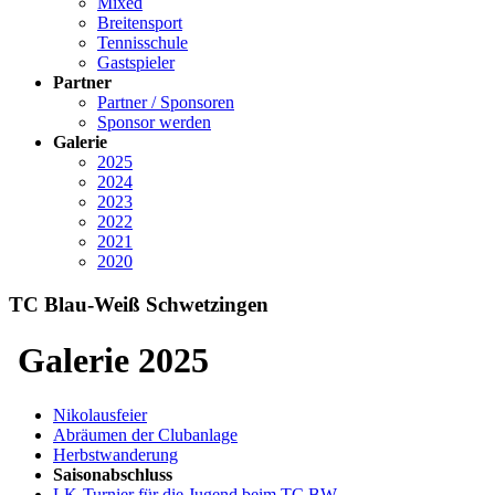
Mixed
Breitensport
Tennisschule
Gastspieler
Partner
Partner / Sponsoren
Sponsor werden
Galerie
2025
2024
2023
2022
2021
2020
TC Blau-Weiß Schwetzingen
Galerie 2025
Nikolausfeier
Abräumen der Clubanlage
Herbstwanderung
Saisonabschluss
LK-Turnier für die Jugend beim TC BW