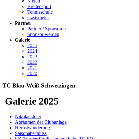
Mixed
Breitensport
Tennisschule
Gastspieler
Partner
Partner / Sponsoren
Sponsor werden
Galerie
2025
2024
2023
2022
2021
2020
TC Blau-Weiß Schwetzingen
Galerie 2025
Nikolausfeier
Abräumen der Clubanlage
Herbstwanderung
Saisonabschluss
LK-Turnier für die Jugend beim TC BW